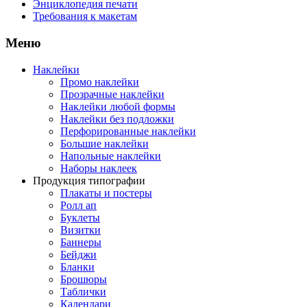
Энциклопедия печати
Требования к макетам
Меню
Наклейки
Промо наклейки
Прозрачные наклейки
Наклейки любой формы
Наклейки без подложки
Перфорированные наклейки
Большие наклейки
Напольные наклейки
Наборы наклеек
Продукция типографии
Плакаты и постеры
Ролл ап
Буклеты
Визитки
Баннеры
Бейджи
Бланки
Брошюры
Таблички
Календари