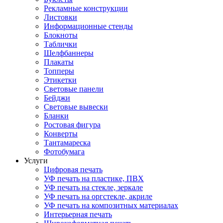
Рекламные конструкции
Листовки
Информационные стенды
Блокноты
Таблички
Шелфбаннеры
Плакаты
Топперы
Этикетки
Световые панели
Бейджи
Световые вывески
Бланки
Ростовая фигура
Конверты
Тантамареска
Фотобумага
Услуги
Цифровая печать
УФ печать на пластике, ПВХ
УФ печать на стекле, зеркале
УФ печать на оргстекле, акриле
УФ печать на композитных материалах
Интерьерная печать