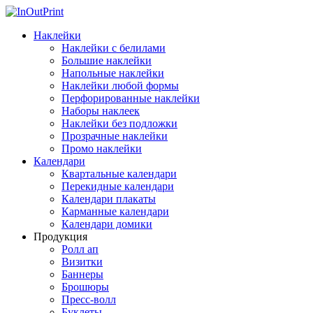
Наклейки
Наклейки с белилами
Большие наклейки
Напольные наклейки
Наклейки любой формы
Перфорированные наклейки
Наборы наклеек
Наклейки без подложки
Прозрачные наклейки
Промо наклейки
Календари
Квартальные календари
Перекидные календари
Календари плакаты
Карманные календари
Календари домики
Продукция
Ролл ап
Визитки
Баннеры
Брошюры
Пресс-волл
Буклеты