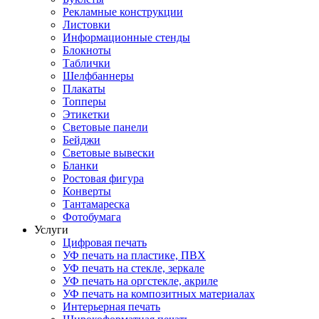
Рекламные конструкции
Листовки
Информационные стенды
Блокноты
Таблички
Шелфбаннеры
Плакаты
Топперы
Этикетки
Световые панели
Бейджи
Световые вывески
Бланки
Ростовая фигура
Конверты
Тантамареска
Фотобумага
Услуги
Цифровая печать
УФ печать на пластике, ПВХ
УФ печать на стекле, зеркале
УФ печать на оргстекле, акриле
УФ печать на композитных материалах
Интерьерная печать