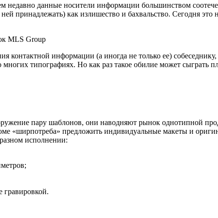
ем недавно данные носители информации большинством соотече
к ней принадлежать) как излишество и бахвальство. Сегодня это
ия контактной информации (а иногда не только ее) собеседнику,
о многих типографиях. Но как раз такое обилие может сыграть п
вооружение пару шаблонов, они наводняют рынок однотипной прод
 кроме «ширпотреба» предложить индивидуальные макеты и ориг
 разном исполнении:
иметров;
е гравировкой.