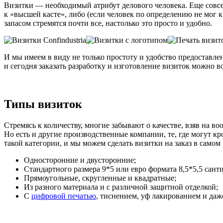
Визитки — необходимый атрибут делового человека. Еще совс
к «высшей касте», либо (если человек по определению не мог 
запасом стремятся почти все, настолько это просто и удобно.
И мы имеем в виду не только простоту и удобство предоставлен
и сегодня заказать разработку и изготовление визиток можно в
Типы визиток
Стремясь к количеству, многие забывают о качестве, взяв на 
Но есть и другие производственные компании, те, где могут
такой категории, и мы можем сделать визитки на заказ в самом
Односторонние и двусторонние;
Стандартного размера 9*5 или евро формата 8,5*5,5 сант
Прямоугольные, скругленные и квадратные;
Из разного материала и с различной защитной отделкой;
С
цифровой печатью
, тиснением, уф лакированием и даж