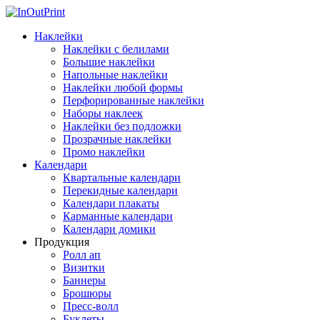
Наклейки
Наклейки с белилами
Большие наклейки
Напольные наклейки
Наклейки любой формы
Перфорированные наклейки
Наборы наклеек
Наклейки без подложки
Прозрачные наклейки
Промо наклейки
Календари
Квартальные календари
Перекидные календари
Календари плакаты
Карманные календари
Календари домики
Продукция
Ролл ап
Визитки
Баннеры
Брошюры
Пресс-волл
Буклеты