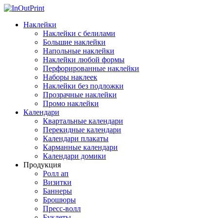
Наклейки
Наклейки с белилами
Большие наклейки
Напольные наклейки
Наклейки любой формы
Перфорированные наклейки
Наборы наклеек
Наклейки без подложки
Прозрачные наклейки
Промо наклейки
Календари
Квартальные календари
Перекидные календари
Календари плакаты
Карманные календари
Календари домики
Продукция
Ролл ап
Визитки
Баннеры
Брошюры
Пресс-волл
Буклеты