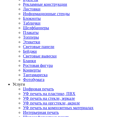
Рекламные конструкции
Листовки
Информационные стенды
Блокноты
Таблички
Шелфбаннеры
Плакаты
Топперы
Этикетки
Световые панели
Бейджи
Световые вывески
Бланки
Ростовая фигура
Конверты
Тантамареска
Фотобумага
Услуги
Цифровая печать
УФ печать на пластике, ПВХ
УФ печать на стекле, зеркале
УФ печать на оргстекле, акриле
УФ печать на композитных материалах
Интерьерная печать